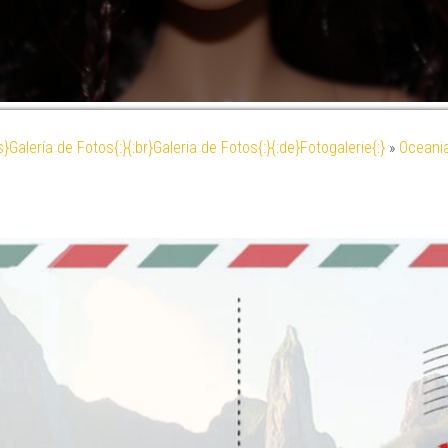
es}Galería de Fotos{:}{:br}Galeria de Fotos{:}{:de}Fotogalerie{:}
»
Oceani