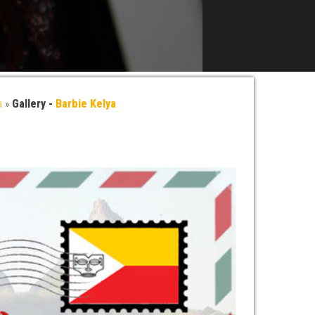
a
»
Gallery -
Barbie Kelya