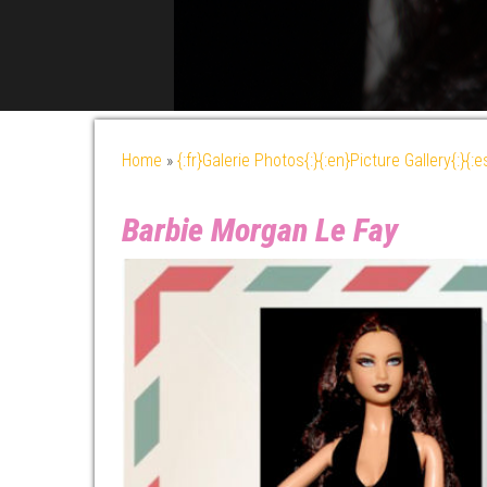
Home
»
{:fr}Galerie Photos{:}{:en}Picture Gallery{:}{:
Barbie Morgan Le Fay