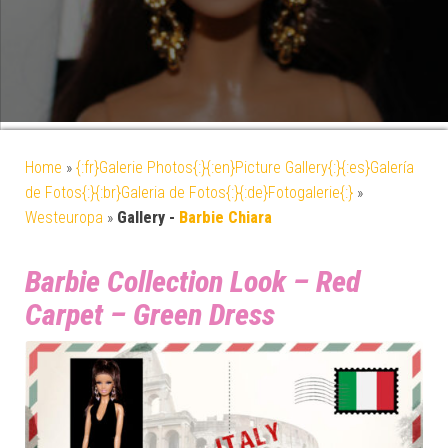
Home
»
{:fr}Galerie Photos{:}{:en}Picture Gallery{:}{:es}Galería
de Fotos{:}{:br}Galeria de Fotos{:}{:de}Fotogalerie{:}
»
Westeuropa
»
Gallery -
Barbie Chiara
Barbie Collection Look – Red
Carpet – Green Dress