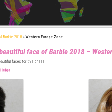
of Barbie 2018
»
Western Europe Zone
 beautiful face of Barbie 2018 – Weste
autiful faces for this phase.
d
Helga