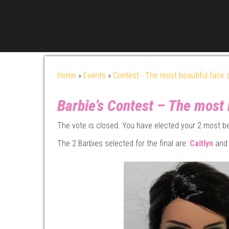
Home
»
Events
»
Contest - The most beautiful face 
Barbie’s Contest – The most
The vote is closed. You have elected your 2 most be
The 2 Barbies selected for the final are:
Caitlyn
an