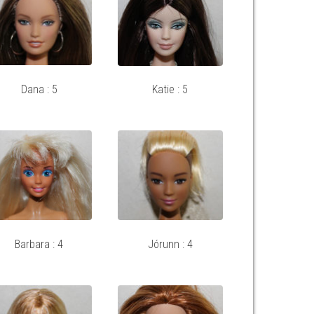
Dana : 5
Katie : 5
Barbara : 4
Jórunn : 4