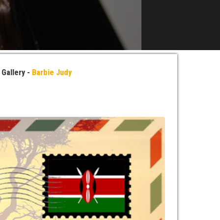
»
Gallery -
Barbie Judy