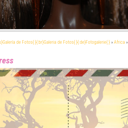
es}Galería de Fotos{:}{:br}Galeria de Fotos{:}{:de}Fotogalerie{:}
»
Africa
ress