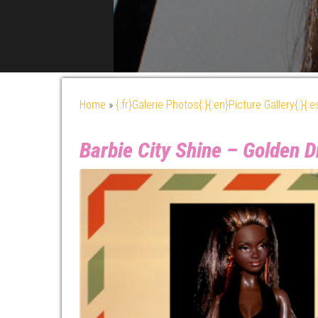
Home
»
{:fr}Galerie Photos{:}{:en}Picture Gallery{:}{:
Barbie City Shine – Golden D