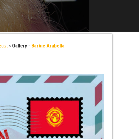
East
»
Gallery -
Barbie Arabella