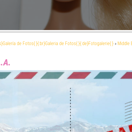
es}Galería de Fotos{:}{:br}Galeria de Fotos{:}{:de}Fotogalerie{:}
»
Middle 
L.A.