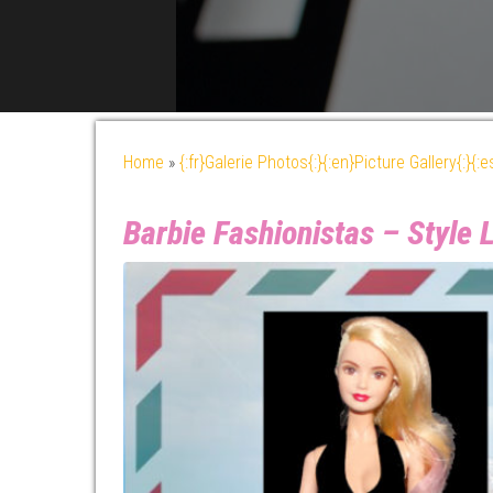
Home
»
{:fr}Galerie Photos{:}{:en}Picture Gallery{:}{:
Barbie Fashionistas – Style 