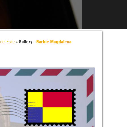
del Este
»
Gallery -
Barbie Magdalena