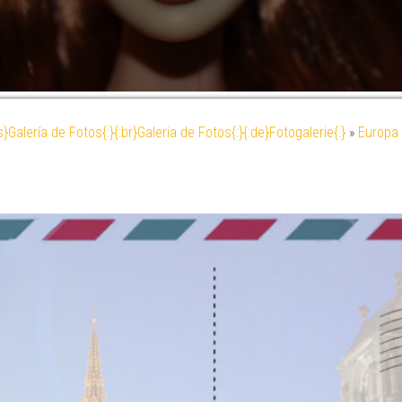
es}Galería de Fotos{:}{:br}Galeria de Fotos{:}{:de}Fotogalerie{:}
»
Europa 
4