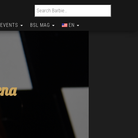
Search for:
EVENTS
BSL MAG
EN
ena