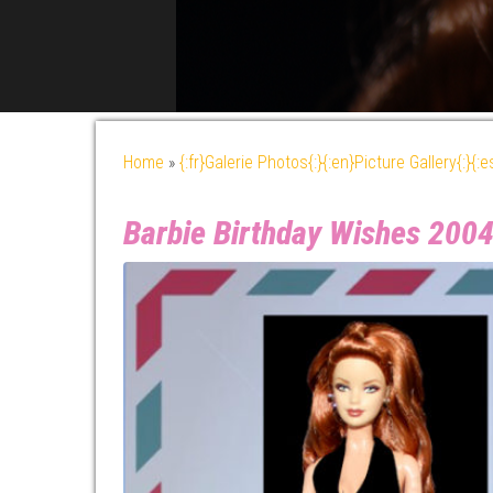
Home
»
{:fr}Galerie Photos{:}{:en}Picture Gallery{:}{:
Barbie Birthday Wishes 200