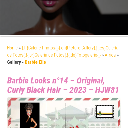
Home
»
{:fr}Galerie Photos{:}{:en}Picture Gallery{:}{:es}Galería
de Fotos{:}{:br}Galeria de Fotos{:}{:de}Fotogalerie{:}
»
Africa
»
Gallery -
Barbie Elle
Barbie Looks n°14 – Original,
Curly Black Hair – 2023 – HJW81