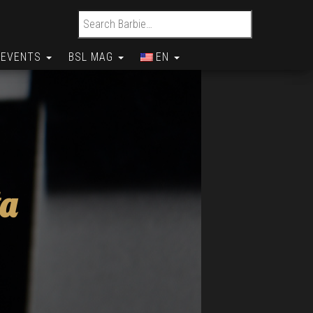
Search for:
EVENTS
BSL MAG
EN
ta