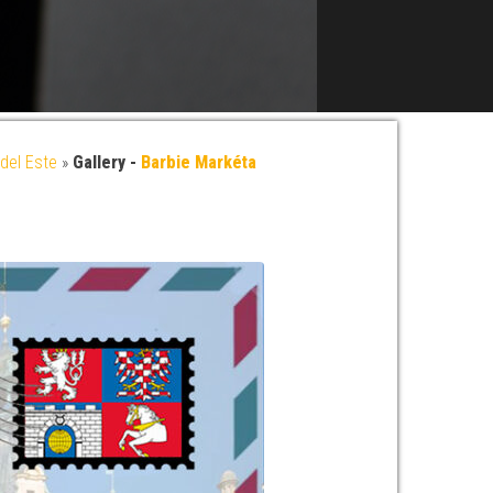
del Este
»
Gallery -
Barbie Markéta