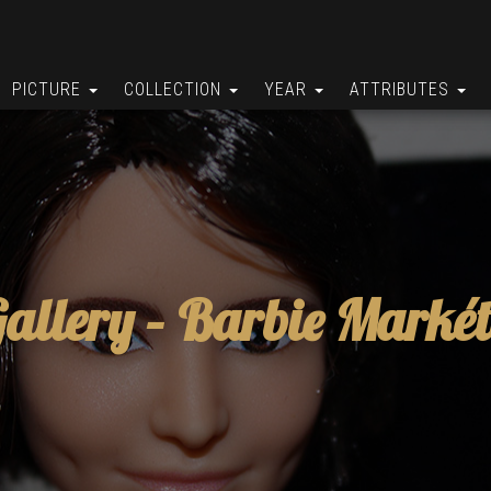
PICTURE
COLLECTION
YEAR
ATTRIBUTES
allery –
Barbie Marké