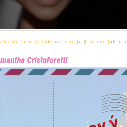
es}Galería de Fotos{:}{:br}Galeria de Fotos{:}{:de}Fotogalerie{:}
»
Europa 
mantha Cristoforetti