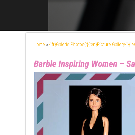
Home
»
{:fr}Galerie Photos{:}{:en}Picture Gallery{:}{:
Barbie Inspiring Women – Sa