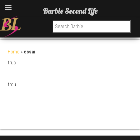
Barbie Second Life
Search for:
Home
»
essai
truc
trcu