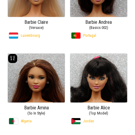
Barbie Claire
Barbie Andrea
(Versace)
(Basics 002)
Luxembourg
Portugal
Barbie Amina
Barbie Alice
(So In Style)
(Top Model)
Algeria
Jordan