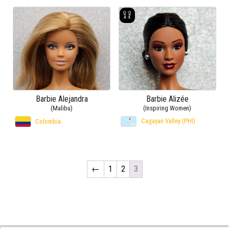
Barbie Alejandra
Barbie Alizée
(Malibu)
(Inspiring Women)
Cagayan Valley (PHI)
Colombia
←
1
2
3