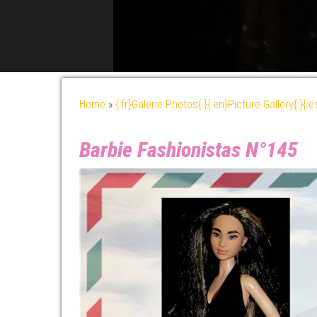
Home
»
{:fr}Galerie Photos{:}{:en}Picture Gallery{:}{:
Barbie Fashionistas N°145