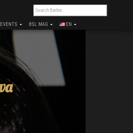
Search for:
EVENTS
BSL MAG
EN
va