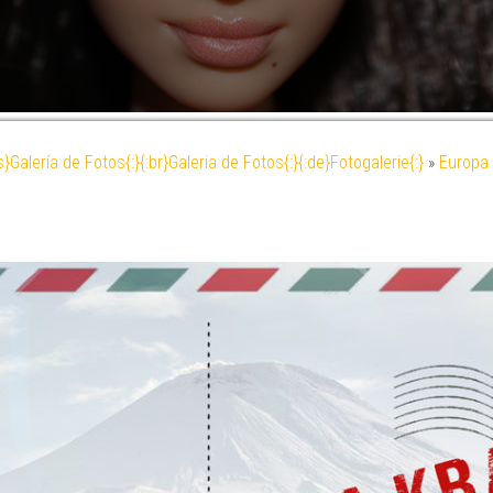
es}Galería de Fotos{:}{:br}Galeria de Fotos{:}{:de}Fotogalerie{:}
»
Europa 